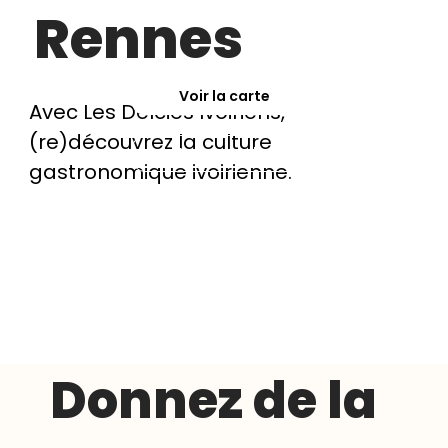
Rennes
Voir la carte
Avec Les Délcies Ivoiriens,
(re)découvrez la culture
En savoir plus
gastronomique ivoirienne.
Donnez de la